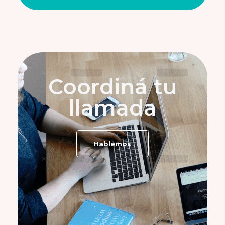
Coordiná tu
llamada
Hablemos