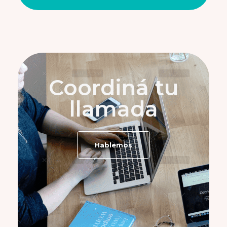
Coordiná tu
llamada
Hablemos