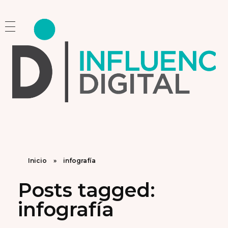
Influencia Digital
Consultoría Estratégica y Capacitación en Marketing e Inteligencia Artificial
Inicio
»
infografía
Posts tagged:
infografía