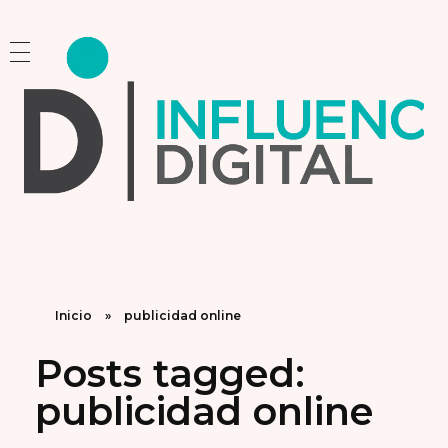
Influencia Digital
Consultoría Estratégica y Capacitación en Marketing e Inteligencia Artificial
Inicio
»
publicidad online
Posts tagged:
publicidad online