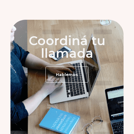
Coordiná tu
llamada
Hablemos