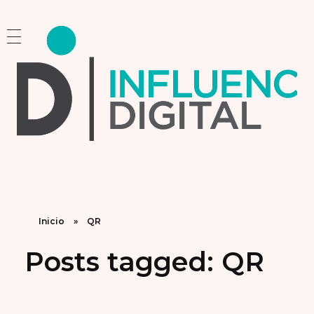
Influencia Digital
Consultoría Estratégica y Capacitación en Marketing e Inteligencia Artificial
Inicio
»
QR
Posts tagged: QR