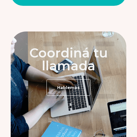
Coordiná tu
llamada
Hablemos