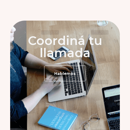
Coordiná tu
llamada
Hablemos