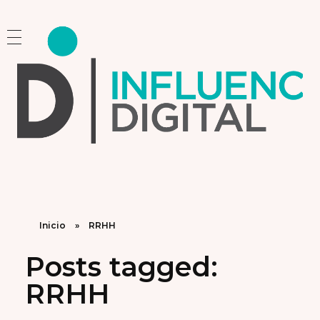
Influencia Digital
Consultoría Estratégica y Capacitación en Marketing e Inteligencia Artificial
Inicio
»
RRHH
Posts tagged:
RRHH