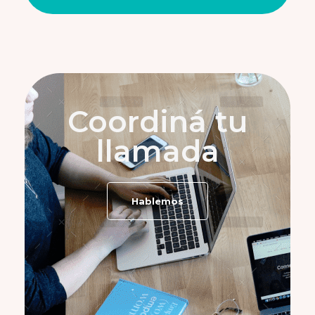
Coordiná tu
llamada
Hablemos