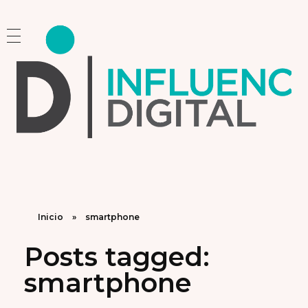
Influencia Digital
Consultoría Estratégica y Capacitación en Marketing e Inteligencia Artificial
Inicio
»
smartphone
Posts tagged:
smartphone