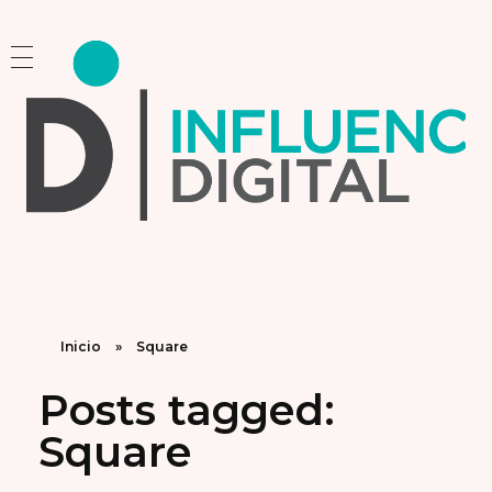
Influencia Digital
Consultoría Estratégica y Capacitación en Marketing e Inteligencia Artificial
Inicio
»
Square
Posts tagged:
Square