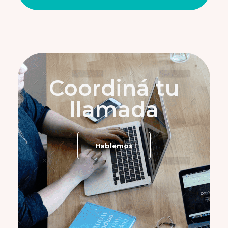
Coordiná tu
llamada
Hablemos