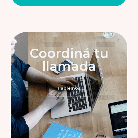
Coordiná tu
llamada
Hablemos