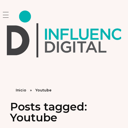
Influencia Digital
Consultoría Estratégica y Capacitación en Marketing e Inteligencia Artificial
Inicio
»
Youtube
Posts tagged:
Youtube