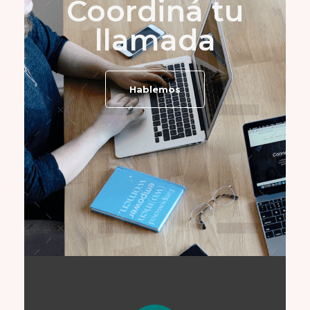
Coordiná tu
llamada
Hablemos