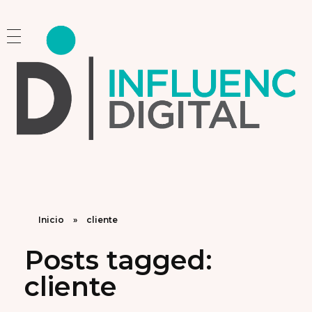
Influencia Digital
Consultoría Estratégica y Capacitación en Marketing e Inteligencia Artificial
Inicio
»
cliente
Posts tagged:
cliente