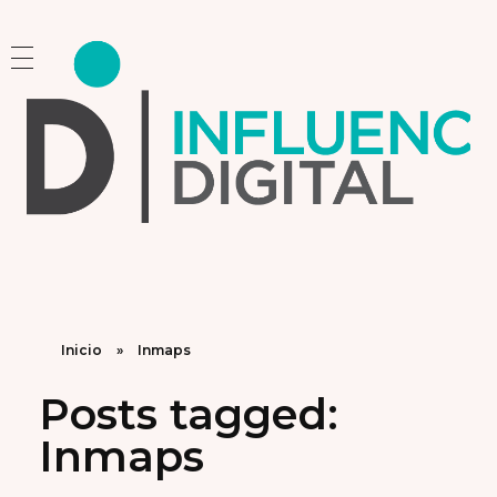
Influencia Digital
Consultoría Estratégica y Capacitación en Marketing e Inteligencia Artificial
Inicio
»
Inmaps
Posts tagged:
Inmaps