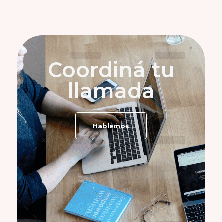
Coordiná tu
llamada
Hablemos