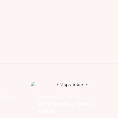
 Social
Conoce tú Red de
Negocios con Linkedin
InMaps