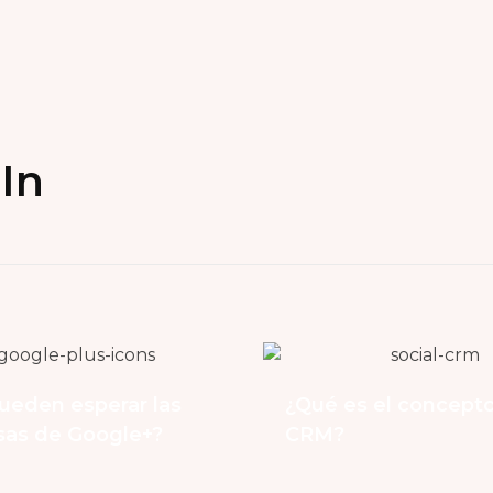
In
ueden esperar las
¿Qué es el concepto
as de Google+?
CRM?