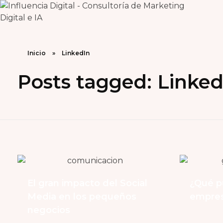
Influencia Digital
Consultoría Estratégica y Capacitación en Marketing e Inteligencia Artificial
Inicio
»
LinkedIn
Posts tagged: Linked
El gran impacto del Social
¿Qué p
Media en los pequeños
empres
negocios