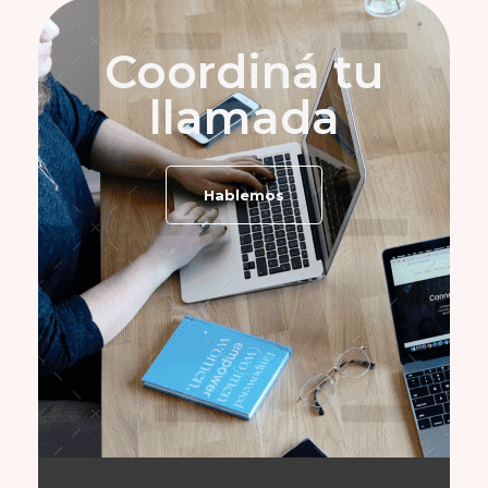
Coordiná tu
llamada
Hablemos