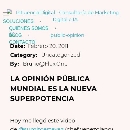
SOLUCIONES
Influencia Digital
Consultoría Estratégica y Capacitación en Marketing e Inteligencia Artificial
QUIÉNES SOMOS
BLOG
CONTACTO
Febrero 20, 2011
Uncategorized
Bruno@flux.one
LA OPINIÓN PÚBLICA
MUNDIAL ES LA NUEVA
SUPERPOTENCIA
Hoy me llegó este video
de
@sumitoestevez
(chef venezolano)